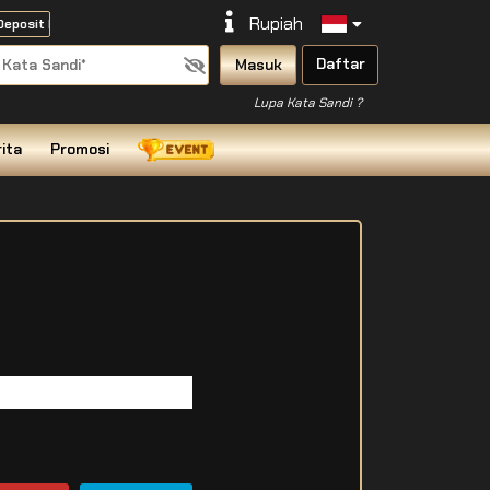
Rupiah
posit Lebih Mudah Dan Cepat Menggunakan Qris Mpay
Daftar
Masuk
Lupa Kata Sandi ?
ita
Promosi