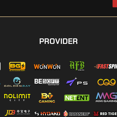
PROVIDER