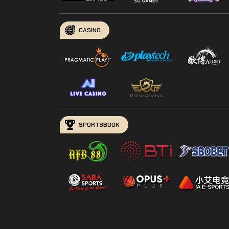
CASINO
SPORTSBOOK