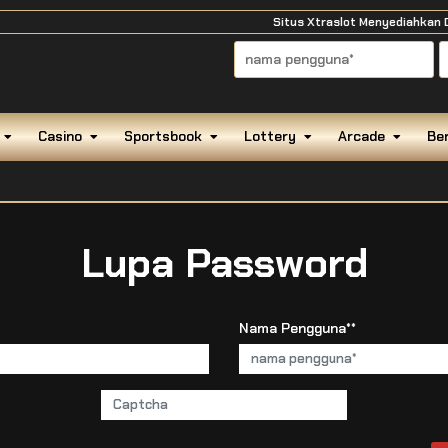
Situs Xtraslot Menyediahkan De
Casino
Sportsbook
Lottery
Arcade
Ber
Lupa Password
Nama Pengguna**