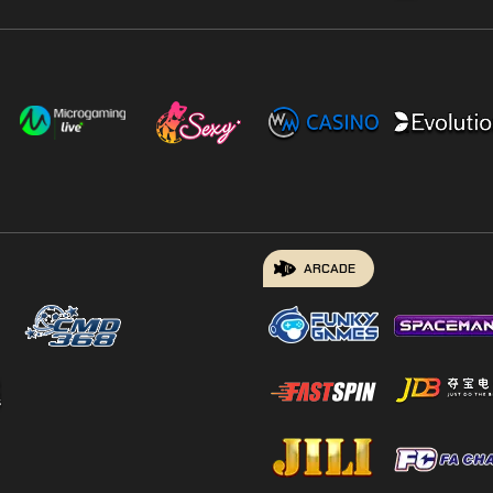
ARCADE